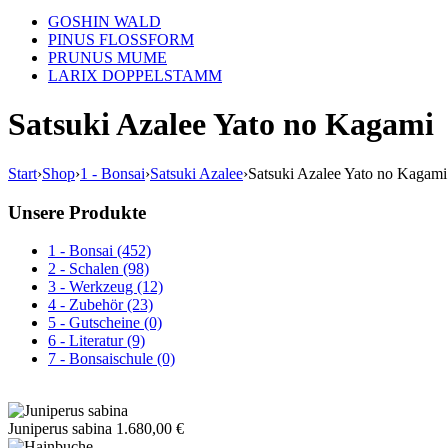
GOSHIN WALD
PINUS FLOSSFORM
PRUNUS MUME
LARIX DOPPELSTAMM
Satsuki Azalee Yato no Kagami
Start
›
Shop
›
1 - Bonsai
›
Satsuki Azalee
›
Satsuki Azalee Yato no Kagami
Unsere Produkte
1 - Bonsai (452)
2 - Schalen (98)
3 - Werkzeug (12)
4 - Zubehör (23)
5 - Gutscheine (0)
6 - Literatur (9)
7 - Bonsaischule (0)
Juniperus sabina
1.680,00
€