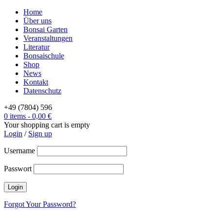
Home
Über uns
Bonsai Garten
Veranstaltungen
Literatur
Bonsaischule
Shop
News
Kontakt
Datenschutz
+49 (7804) 596
0 items
-
0,00
€
Your shopping cart is empty
Login
/
Sign up
Username
Passwort
Forgot Your Password?