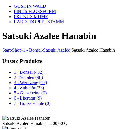
GOSHIN WALD
PINUS FLOSSFORM
PRUNUS MUME
LARIX DOPPELSTAMM
Satsuki Azalee Hanabin
Start
›
Shop
›
1 - Bonsai
›
Satsuki Azalee
›
Satsuki Azalee Hanabin
Unsere Produkte
1 - Bonsai (452)
2 - Schalen (98)
3 - Werkzeug (12)
4 - Zubehör (23)
5 - Gutscheine (0)
6 - Literatur (9)
7 - Bonsaischule (0)
Satsuki Azalee Hanabin
1.200,00
€