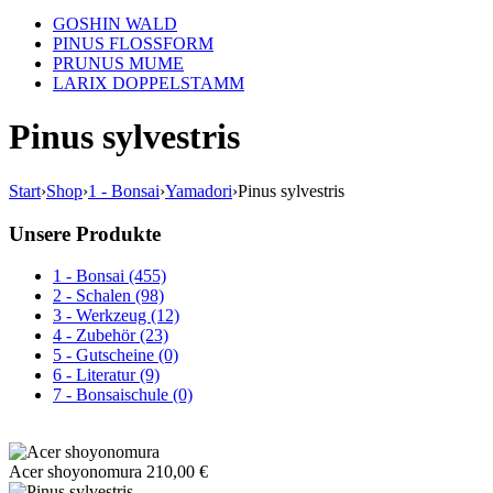
GOSHIN WALD
PINUS FLOSSFORM
PRUNUS MUME
LARIX DOPPELSTAMM
Pinus sylvestris
Start
›
Shop
›
1 - Bonsai
›
Yamadori
›
Pinus sylvestris
Unsere Produkte
1 - Bonsai (455)
2 - Schalen (98)
3 - Werkzeug (12)
4 - Zubehör (23)
5 - Gutscheine (0)
6 - Literatur (9)
7 - Bonsaischule (0)
Acer shoyonomura
210,00
€