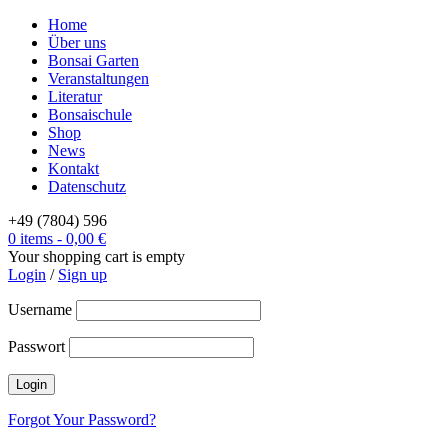
Home
Über uns
Bonsai Garten
Veranstaltungen
Literatur
Bonsaischule
Shop
News
Kontakt
Datenschutz
+49 (7804) 596
0 items
-
0,00
€
Your shopping cart is empty
Login
/
Sign up
Username
Passwort
Forgot Your Password?