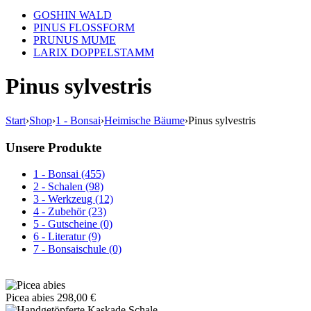
GOSHIN WALD
PINUS FLOSSFORM
PRUNUS MUME
LARIX DOPPELSTAMM
Pinus sylvestris
Start
›
Shop
›
1 - Bonsai
›
Heimische Bäume
›
Pinus sylvestris
Unsere Produkte
1 - Bonsai (455)
2 - Schalen (98)
3 - Werkzeug (12)
4 - Zubehör (23)
5 - Gutscheine (0)
6 - Literatur (9)
7 - Bonsaischule (0)
Picea abies
298,00
€