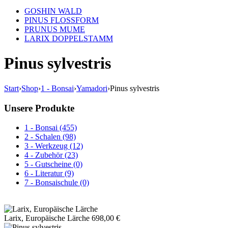
GOSHIN WALD
PINUS FLOSSFORM
PRUNUS MUME
LARIX DOPPELSTAMM
Pinus sylvestris
Start
›
Shop
›
1 - Bonsai
›
Yamadori
›
Pinus sylvestris
Unsere Produkte
1 - Bonsai (455)
2 - Schalen (98)
3 - Werkzeug (12)
4 - Zubehör (23)
5 - Gutscheine (0)
6 - Literatur (9)
7 - Bonsaischule (0)
Larix, Europäische Lärche
698,00
€