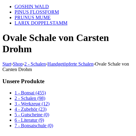
GOSHIN WALD
PINUS FLOSSFORM
PRUNUS MUME
LARIX DOPPELSTAMM
Ovale Schale von Carsten
Drohm
Start
›
Shop
›
2 - Schalen
›
Handgetöpferte Schalen
›
Ovale Schale von
Carsten Drohm
Unsere Produkte
1 - Bonsai (455)
2 - Schalen (98)
3 - Werkzeug (12)
4 - Zubehör (23)
5 - Gutscheine (0)
6 - Literatur (9)
7 - Bonsaischule (0)