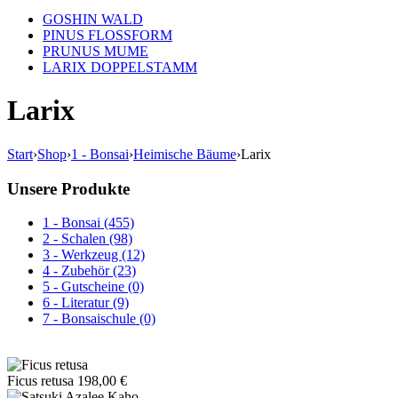
GOSHIN WALD
PINUS FLOSSFORM
PRUNUS MUME
LARIX DOPPELSTAMM
Larix
Start
›
Shop
›
1 - Bonsai
›
Heimische Bäume
›
Larix
Unsere Produkte
1 - Bonsai (455)
2 - Schalen (98)
3 - Werkzeug (12)
4 - Zubehör (23)
5 - Gutscheine (0)
6 - Literatur (9)
7 - Bonsaischule (0)
Ficus retusa
198,00
€