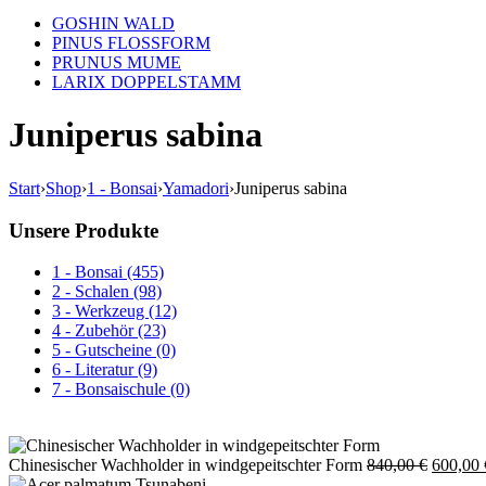
GOSHIN WALD
PINUS FLOSSFORM
PRUNUS MUME
LARIX DOPPELSTAMM
Juniperus sabina
Start
›
Shop
›
1 - Bonsai
›
Yamadori
›
Juniperus sabina
Unsere Produkte
1 - Bonsai (455)
2 - Schalen (98)
3 - Werkzeug (12)
4 - Zubehör (23)
5 - Gutscheine (0)
6 - Literatur (9)
7 - Bonsaischule (0)
Ursprün
Chinesischer Wachholder in windgepeitschter Form
840,00
€
600,00
Preis