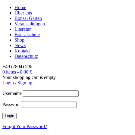
Home
Über uns
Bonsai Garten
Veranstaltungen
Literatur
Bonsaischule
Shop
News
Kontakt
Datenschutz
+49 (7804) 596
0 items
-
0,00
€
Your shopping cart is empty
Login
/
Sign up
Username
Passwort
Forgot Your Password?