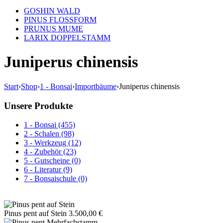
GOSHIN WALD
PINUS FLOSSFORM
PRUNUS MUME
LARIX DOPPELSTAMM
Juniperus chinensis
Start
›
Shop
›
1 - Bonsai
›
Importbäume
›
Juniperus chinensis
Unsere Produkte
1 - Bonsai (455)
2 - Schalen (98)
3 - Werkzeug (12)
4 - Zubehör (23)
5 - Gutscheine (0)
6 - Literatur (9)
7 - Bonsaischule (0)
Pinus pent auf Stein
3.500,00
€