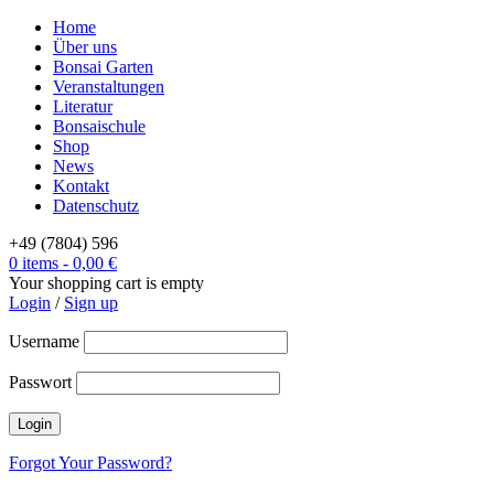
Home
Über uns
Bonsai Garten
Veranstaltungen
Literatur
Bonsaischule
Shop
News
Kontakt
Datenschutz
+49 (7804) 596
0 items
-
0,00
€
Your shopping cart is empty
Login
/
Sign up
Username
Passwort
Forgot Your Password?