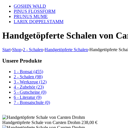
GOSHIN WALD
PINUS FLOSSFORM
PRUNUS MUME
LARIX DOPPELSTAMM
Handgetöpferte Schalen von C
Start
›
Shop
›
2 - Schalen
›
Handgetöpferte Schalen
›
Handgetöpferte Scha
Unsere Produkte
1 - Bonsai (455)
2 - Schalen (98)
3 - Werkzeug (12)
4 - Zubehör (23)
5 - Gutscheine (0)
6 - Literatur (9)
7 - Bonsaischule (0)
Handgetöpferte Schale von Carsten Drohm
238,00
€