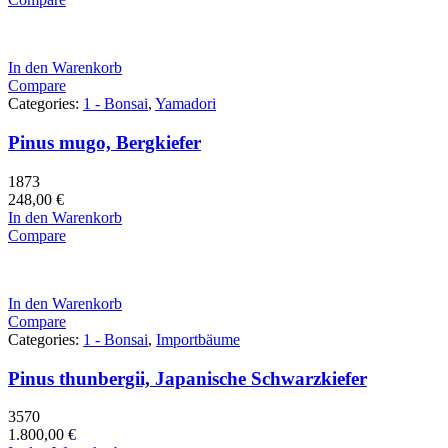
In den Warenkorb
Compare
Categories:
1 - Bonsai
,
Yamadori
Pinus mugo, Bergkiefer
1873
248,00
€
In den Warenkorb
Compare
In den Warenkorb
Compare
Categories:
1 - Bonsai
,
Importbäume
Pinus thunbergii, Japanische Schwarzkiefer
3570
1.800,00
€