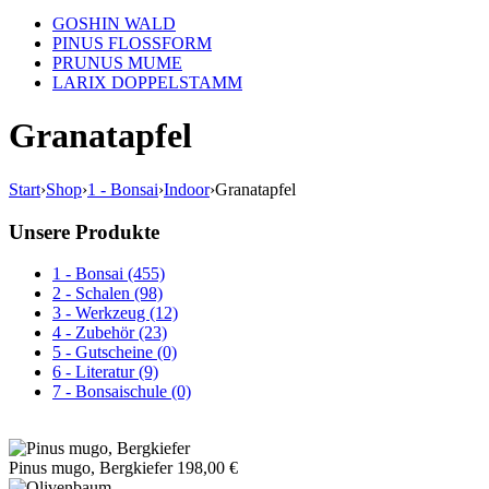
GOSHIN WALD
PINUS FLOSSFORM
PRUNUS MUME
LARIX DOPPELSTAMM
Granatapfel
Start
›
Shop
›
1 - Bonsai
›
Indoor
›
Granatapfel
Unsere Produkte
1 - Bonsai (455)
2 - Schalen (98)
3 - Werkzeug (12)
4 - Zubehör (23)
5 - Gutscheine (0)
6 - Literatur (9)
7 - Bonsaischule (0)
Pinus mugo, Bergkiefer
198,00
€