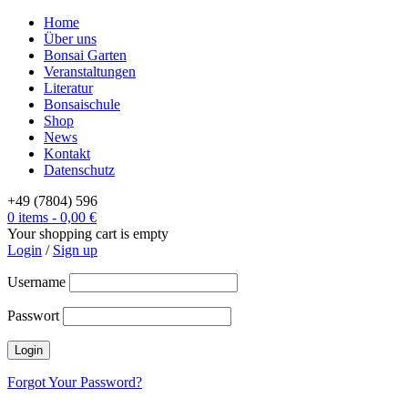
Home
Über uns
Bonsai Garten
Veranstaltungen
Literatur
Bonsaischule
Shop
News
Kontakt
Datenschutz
+49 (7804) 596
0 items
-
0,00
€
Your shopping cart is empty
Login
/
Sign up
Username
Passwort
Forgot Your Password?