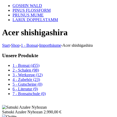
GOSHIN WALD
PINUS FLOSSFORM
PRUNUS MUME
LARIX DOPPELSTAMM
Acer shishigashira
Start
›
Shop
›
1 - Bonsai
›
Importbäume
›
Acer shishigashira
Unsere Produkte
1 - Bonsai (455)
2 - Schalen (98)
3 - Werkzeug (12)
4 - Zubehör (23)
5 - Gutscheine (0)
6 - Literatur (9)
7 - Bonsaischule (0)
Satsuki Azalee Nyhozan
2.990,00
€