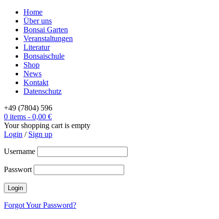
Home
Über uns
Bonsai Garten
Veranstaltungen
Literatur
Bonsaischule
Shop
News
Kontakt
Datenschutz
+49 (7804) 596
0 items
-
0,00
€
Your shopping cart is empty
Login
/
Sign up
Username
Passwort
Forgot Your Password?