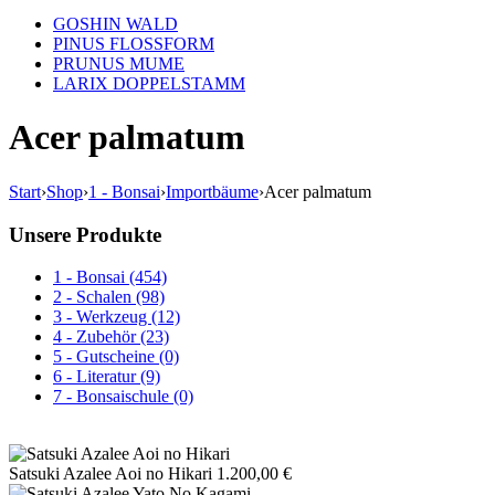
GOSHIN WALD
PINUS FLOSSFORM
PRUNUS MUME
LARIX DOPPELSTAMM
Acer palmatum
Start
›
Shop
›
1 - Bonsai
›
Importbäume
›
Acer palmatum
Unsere Produkte
1 - Bonsai (454)
2 - Schalen (98)
3 - Werkzeug (12)
4 - Zubehör (23)
5 - Gutscheine (0)
6 - Literatur (9)
7 - Bonsaischule (0)
Satsuki Azalee Aoi no Hikari
1.200,00
€