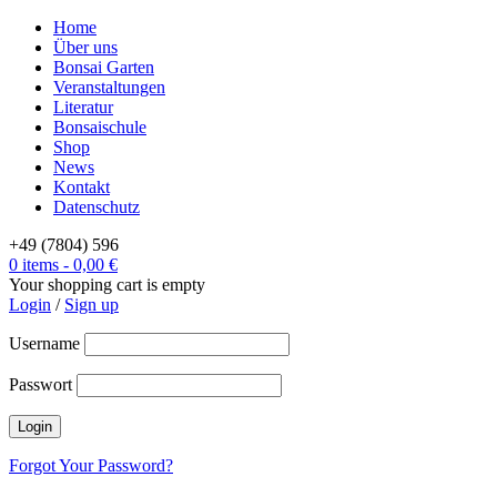
Home
Über uns
Bonsai Garten
Veranstaltungen
Literatur
Bonsaischule
Shop
News
Kontakt
Datenschutz
+49 (7804) 596
0 items
-
0,00
€
Your shopping cart is empty
Login
/
Sign up
Username
Passwort
Forgot Your Password?