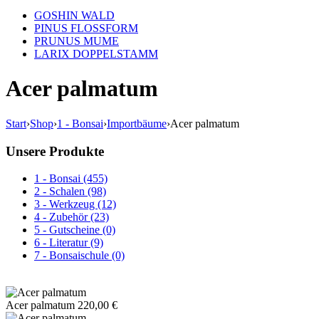
GOSHIN WALD
PINUS FLOSSFORM
PRUNUS MUME
LARIX DOPPELSTAMM
Acer palmatum
Start
›
Shop
›
1 - Bonsai
›
Importbäume
›
Acer palmatum
Unsere Produkte
1 - Bonsai (455)
2 - Schalen (98)
3 - Werkzeug (12)
4 - Zubehör (23)
5 - Gutscheine (0)
6 - Literatur (9)
7 - Bonsaischule (0)
Acer palmatum
220,00
€